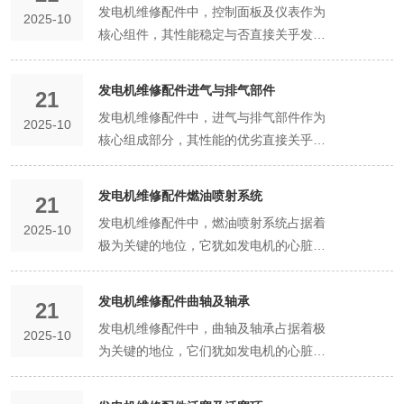
发电机维修配件中，控制面板及仪表作为
2025-10
精密零件在高速运转时，相互之间会产生
核心组件，其性能稳定与否直接关乎发电
剧烈的摩擦。如果没有机油的润滑，这些
机整体运行的可靠性与安全性。控制面板
零件很快就会因过度磨损而损坏，导致发
犹如发电机的“神经中枢”，承担着指令接
电机性能下降甚至无法正常工作。优质的
发电机维修配件进气与排气部件
21
收、参数调控以及状态监测等多重关键任
发动机机油能够在零件表面形成一层坚韧
发电机维修配件中，进气与排气部件作为
2025-10
务；仪表则如同发电机的“眼睛”，精准反
且稳定的油膜，有效减少零件之间的直接
核心组成部分，其性能的优劣直接关乎发
馈电压、电流、频率等核心参数，为运维
接触，降低摩擦系数，使发动机运转更加
电机整体的运行效率与稳定性。这两类部
人员提供直观且准确的数据支撑。 从结构
顺畅，大大延长了零件的使用寿命。例
件犹如发电机的“呼吸系统”，精准地调控
组成来看，控制面板通常采用高强度工程
发电机维修配件燃油喷射系统
如，在发电机的活塞与气缸壁之间，机油
21
着气体的进出，为发电机的持续稳定工作
塑料外壳，具备良好的抗冲击性与耐腐蚀
的润滑作用可以防止活塞在上下运动时对
发电机维修配件中，燃油喷射系统占据着
2025-10
提供着不可或缺的支持。 进气部件，主要
性，能适应多种恶劣工况。面板上集成有
气缸壁造成过度磨损，确保气缸的密封
极为关键的地位，它犹如发电机的心脏泵
承担着为发电机内部燃烧过程输送新鲜空
多个功能按键，包括启动、停止、调速等
性，从而维持发动机的高效运行。 冷却功
血机制，精准且高效地控制着燃油的供
气的重任。其设计往往经过精心考量，以
基础操作键，以及故障复位、参数设置等
能也是发动机机油不可或缺的一项特性。
给，直接关乎发电机能否稳定、持续地输
确保在各种工况下都能提供稳定且充足的
发电机维修配件曲轴及轴承
高级功能键，各按键布局合理，触感清
21
发电机发动机在工作过程中会产生大量的
出动力。 燃油喷射系统主要由燃油泵、喷
气流。进气管道通常采用耐高温、耐腐蚀
晰，确保操作人员能在紧急情况下迅速且
发电机维修配件中，曲轴及轴承占据着极
热量，如果这些热量不能及时散发出去，
2025-10
油器、燃油压力调节器以及相关管路等部
的材料制成，以应对发电机运行时产生的
准确地进行操作。同时，面板上还配备有
为关键的地位，它们犹如发电机的心脏与
就会导致发动机温度过高，引发一系列严
件构成。燃油泵作为动力源泉，负责将燃
高温环境以及可能存在的化学腐蚀。管道
液晶显示屏，可实时显示发电机的运行状
关节，直接决定着发电机的运行效率与使
重问题，如零件变形、机油变质等。发动
油从油箱中抽取出来，并以合适的压力输
内部的光滑度也经过严格处理，以减少气
态、故障代码等信息，为故障排查与日常
用寿命。 曲轴作为发电机动力传输的核心
机机油在循环流动过程中，能够吸收发动
送到后续的喷射环节。它的性能稳定与