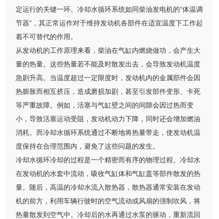
定运行的关键一环。冷却水循环系统如同柴油发电机的“体温调
节器”，其正常运作对于维持发动机各部件在适宜温度下工作起
着不可替代的作用。
从发动机的工作原理来看，柴油在气缸内燃烧做功，会产生大
量的热量。这些热量若不能及时散发出去，会导致发动机温度
急剧升高。当温度超过一定限度时，发动机内的金属部件会因
热膨胀而相互挤压，造成磨损加剧，甚至引发部件变形、卡死
等严重故障。例如，活塞与气缸壁之间的间隙会因过热而变
小，导致活塞运动受阻，发动机动力下降，同时还会增加燃油
消耗。而冷却水循环系统通过不断地将热量带走，使发动机温
度保持在合理范围内，避免了这些问题的发生。
冷却水循环冷却的过程是一个精密而有序的物理过程。冷却水
在发动机的水套中流动，吸收气缸体和气缸盖等部件散发的热
量。随后，高温的冷却水流入散热器，散热器通常安装在发动
机的前方，利用车辆行驶时的空气流动或风扇的强制吹风，将
热量散发到空气中。冷却后的水再通过水泵的驱动，重新流回